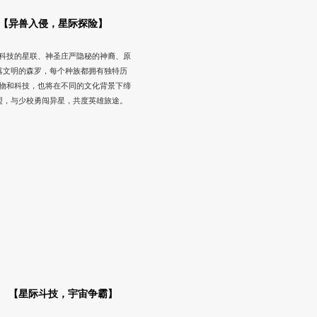
游
【异兽入侵，星际探险】