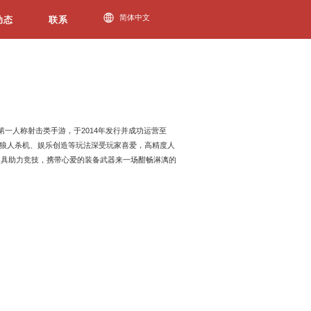
今年会动态
全民枪战2
《全民枪战2》是全球首款第一人称射
今。PVP排位、PVE挑战、狼人
物模型、武器枪械、饰品道具助力
FPS战斗吧！
访问官网
立即下载